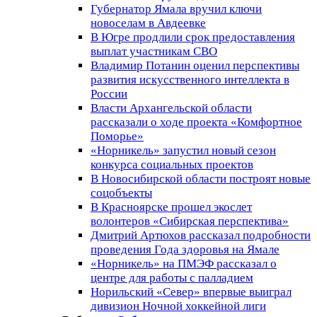
Губернатор Ямала вручил ключи
новоселам в Авдеевке
В Югре продлили срок предоставления
выплат участникам СВО
Владимир Потанин оценил перспективы
развития искусственного интеллекта в
России
Власти Архангельской области
рассказали о ходе проекта «Комфортное
Поморье»
«Норникель» запустил новый сезон
конкурса социальных проектов
В Новосибирской области построят новые
соцобъекты
В Красноярске прошел экослет
волонтеров «Сибирская перспектива»
Дмитрий Артюхов рассказал подробности
проведения Года здоровья на Ямале
«Норникель» на ПМЭФ рассказал о
центре для работы с палладием
Норильский «Север» впервые выиграл
дивизион Ночной хоккейной лиги