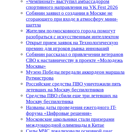
«Чемпионат» выступил амбассадором
спортивного направления на VK Fest 2026
Собянин заявил о создании в Москве не
сгорающего при входе в атмосферу мини-
шаттла
Жителям подмосковного города помогут
разобраться с искусственным интеллектом
Открыт прием заявок на Технологическую
премию для игроков рынка инноваций
Собянин рассказал о привлечении ветеранов
СВО к наставничеству в проекте «Молодежь
Москвы»
Музею Победы передали аккордеон маршала
Ротмистрова
Российские средства ПВО уничтожили пять
летевших на Москву беспилотников
Средства ПВО сбили еще три летевших на
Москву беспилотника
Названы даты проведения ежегодного IT-
форума «Цифровые решения»
Московские школьники стали призерами
международной олимпиады в Китае
Силы МЧС локализовали основной очаг