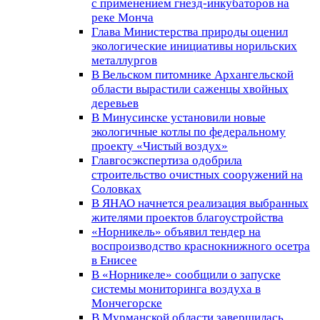
с применением гнезд-инкубаторов на
реке Монча
Глава Министерства природы оценил
экологические инициативы норильских
металлургов
В Вельском питомнике Архангельской
области вырастили саженцы хвойных
деревьев
В Минусинске установили новые
экологичные котлы по федеральному
проекту «Чистый воздух»
Главгосэкспертиза одобрила
строительство очистных сооружений на
Соловках
В ЯНАО начнется реализация выбранных
жителями проектов благоустройства
«Норникель» объявил тендер на
воспроизводство краснокнижного осетра
в Енисее
В «Норникеле» сообщили о запуске
системы мониторинга воздуха в
Мончегорске
В Мурманской области завершилась