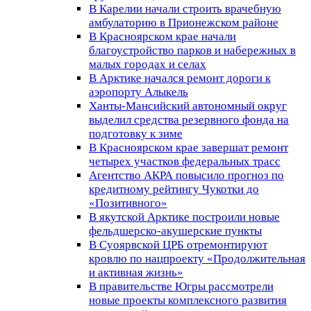
В Карелии начали строить врачебную
амбулаторию в Прионежском районе
В Красноярском крае начали
благоустройство парков и набережных в
малых городах и селах
В Арктике начался ремонт дороги к
аэропорту Алыкель
Ханты-Мансийский автономный округ
выделил средства резервного фонда на
подготовку к зиме
В Красноярском крае завершат ремонт
четырех участков федеральных трасс
Агентство АКРА повысило прогноз по
кредитному рейтингу Чукотки до
«Позитивного»
В якутской Арктике построили новые
фельдшерско-акушерские пункты
В Суоярвской ЦРБ отремонтируют
кровлю по нацпроекту «Продолжительная
и активная жизнь»
В правительстве Югры рассмотрели
новые проекты комплексного развития