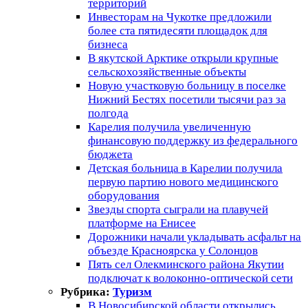
территорий
Инвесторам на Чукотке предложили
более ста пятидесяти площадок для
бизнеса
В якутской Арктике открыли крупные
сельскохозяйственные объекты
Новую участковую больницу в поселке
Нижний Бестях посетили тысячи раз за
полгода
Карелия получила увеличенную
финансовую поддержку из федерального
бюджета
Детская больница в Карелии получила
первую партию нового медицинского
оборудования
Звезды спорта сыграли на плавучей
платформе на Енисее
Дорожники начали укладывать асфальт на
объезде Красноярска у Солонцов
Пять сел Олекминского района Якутии
подключат к волоконно-оптической сети
Рубрика:
Туризм
В Новосибирской области открылись