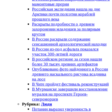
мамонтовые прерии
Российская экспедиция нашла на дне
Арктики почти полсотни кораблей
прошлого века
Раскрыты подробности о древнем
захоронении младенцев за полярным
кругом
В России раскрыли содержание
сенсационной археологической находки
В России из-под асфальта показался
участок 300-летней дороги
В российском регионе за сезон нашли
более 30 тысяч древних артефактов
Опубликовано фото найденного в России
древнего наскального рисунка всадника
на лосе
В Чите пройдет фестиваль реконструкций
В Мурманске завершили восстановление
муралов на проспекте Героев-
североморцев
Рубрика:
Люди
Потанин выразил уверенность в