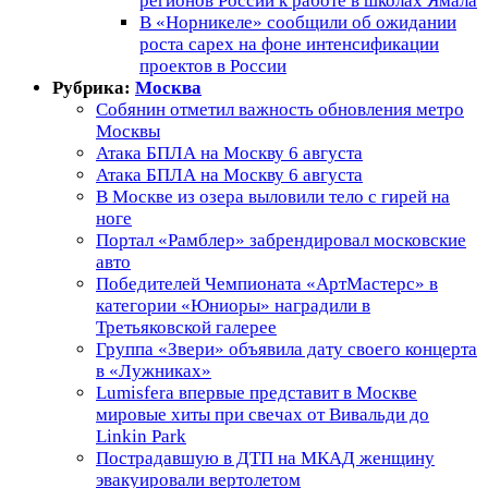
регионов России к работе в школах Ямала
В «Норникеле» сообщили об ожидании
роста capex на фоне интенсификации
проектов в России
Рубрика:
Москва
Собянин отметил важность обновления метро
Москвы
Атака БПЛА на Москву 6 августа
Атака БПЛА на Москву 6 августа
В Москве из озера выловили тело с гирей на
ноге
Портал «Рамблер» забрендировал московские
авто
Победителей Чемпионата «АртМастерс» в
категории «Юниоры» наградили в
Третьяковской галерее
Группа «Звери» объявила дату своего концерта
в «Лужниках»
Lumisfera впервые представит в Москве
мировые хиты при свечах от Вивальди до
Linkin Park
Пострадавшую в ДТП на МКАД женщину
эвакуировали вертолетом