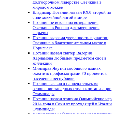
долгосрочном лидерстве Овечкина в
мировом хоккее
Владимир Потанин назвал КХЛ второй по
силе хоккейной лигой в мире
Потанин не исключил возвращения
Овечкина в Россию для завершения
карьеры
Потанин выразил уверенность в участии
Овечкина в благотворительном матче в
Норильске
Потанин назвал свитер Валерия
Харламова любимым предметом своей
коллекции
Минздрав Якутии сообщил о планах
охватить профосмотрами 70 процентов
населения республики
Потанин заявил о наплевательском
отношении западных стран к организации
Олимпиады
Потанин назвал отличия Олимпийские игр
2014 года в Сочи от проходящей в Италии
Олимпиады