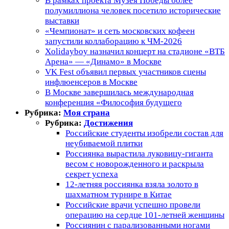
В рамках проекта Музея Победы более
полумиллиона человек посетило исторические
выставки
«Чемпионат» и сеть московских кофеен
запустили коллаборацию к ЧМ-2026
Xolidayboy назначил концерт на стадионе «ВТБ
Арена» — «Динамо» в Москве
VK Fest объявил первых участников сцены
инфлюенсеров в Москве
В Москве завершилась международная
конференция «Философия будущего
Рубрика:
Моя страна
Рубрика:
Достижения
Российские студенты изобрели состав для
неубиваемой плитки
Россиянка вырастила луковицу-гиганта
весом с новорожденного и раскрыла
секрет успеха
12-летняя россиянка взяла золото в
шахматном турнире в Китае
Российские врачи успешно провели
операцию на сердце 101-летней женщины
Россиянин с парализованными ногами