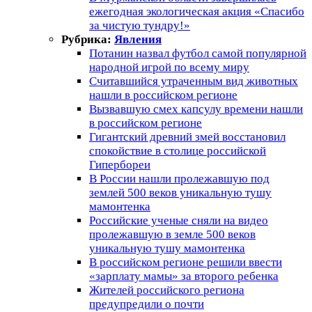
ежегодная экологическая акция «Спасибо
за чистую тундру!»
Рубрика:
Явления
Потанин назвал футбол самой популярной
народной игрой по всему миру
Считавшийся утраченным вид животных
нашли в российском регионе
Вызвавшую смех капсулу времени нашли
в российском регионе
Гигантский древний змей восстановил
спокойствие в столице российской
Гипербореи
В России нашли пролежавшую под
землей 500 веков уникальную тушу
мамонтенка
Российские ученые сняли на видео
пролежавшую в земле 500 веков
уникальную тушу мамонтенка
В российском регионе решили ввести
«зарплату мамы» за второго ребенка
Жителей российского региона
предупредили о почти