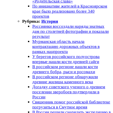
«Родительская слава»
По инициативе жителей в Красноярском
крае было реализовано более 340
проектов
Рубрика:
История
Россиянки воссоздали наряды знатных
дам по столетней фотографии и показали
результат
Мурманская область начала
контрактацию дорожных объектов в
рамках нацпроекта
У берегов российского полуострова
впервые нашли кости древней сайги
В российском регионе нашли кости
древнего бобра, рыси и росомахи
В российском регионе обнаружили
древние жилища каменного века
Догадку советского ученого о древнем
поселении зверобоев подтвердили в
России
Священник помог российской библиотеке
погрузиться в Смутное время
В России решили снарядить экспедицию в