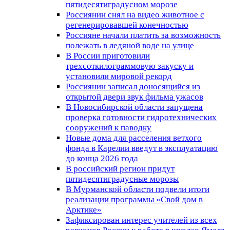
пятидесятиградусном морозе
Россиянин снял на видео животное с
регенерировавшей конечностью
Россияне начали платить за возможность
полежать в ледяной воде на улице
В России приготовили
трехсоткилограммовую закуску и
установили мировой рекорд
Россиянин записал доносящийся из
открытой двери звук фильма ужасов
В Новосибирской области запущена
проверка готовности гидротехнических
сооружений к паводку
Новые дома для расселения ветхого
фонда в Карелии введут в эксплуатацию
до конца 2026 года
В российский регион придут
пятидесятиградусные морозы
В Мурманской области подвели итоги
реализации программы «Свой дом в
Арктике»
Зафиксирован интерес учителей из всех