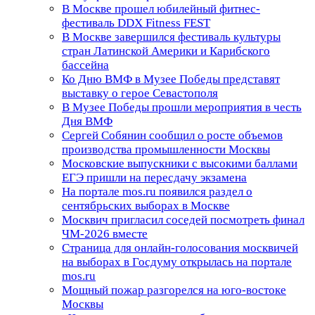
В Москве прошел юбилейный фитнес-
фестиваль DDX Fitness FEST
В Москве завершился фестиваль культуры
стран Латинской Америки и Карибского
бассейна
Ко Дню ВМФ в Музее Победы представят
выставку о герое Севастополя
В Музее Победы прошли мероприятия в честь
Дня ВМФ
Сергей Собянин сообщил о росте объемов
производства промышленности Москвы
Московские выпускники с высокими баллами
ЕГЭ пришли на пересдачу экзамена
На портале mos.ru появился раздел о
сентябрьских выборах в Москве
Москвич пригласил соседей посмотреть финал
ЧМ-2026 вместе
Страница для онлайн-голосования москвичей
на выборах в Госдуму открылась на портале
mos.ru
Мощный пожар разгорелся на юго-востоке
Москвы