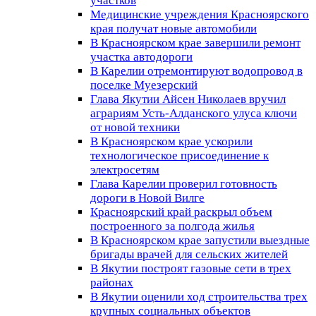
участков
Медицинские учреждения Красноярского
края получат новые автомобили
В Красноярском крае завершили ремонт
участка автодороги
В Карелии отремонтируют водопровод в
поселке Муезерский
Глава Якутии Айсен Николаев вручил
аграриям Усть-Алданского улуса ключи
от новой техники
В Красноярском крае ускорили
технологическое присоединение к
электросетям
Глава Карелии проверил готовность
дороги в Новой Вилге
Красноярский край раскрыл объем
построенного за полгода жилья
В Красноярском крае запустили выездные
бригады врачей для сельских жителей
В Якутии построят газовые сети в трех
районах
В Якутии оценили ход строительства трех
крупных социальных объектов