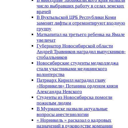
В минздраве Забайкальского края назвали
число выбравших работу в селах земских
врачей
В Вуктыльской ЦРБ Республики Коми
заменят лифты и отремонтируют входную
группу
Маткапитал на третьего ребенка на Ямале
увеличат
Губернатор Новосибирской области
Андрей Травников наградил выпускников-
стобалльников
Новосибирские студенты медколледжа
стали участниками медицинского
волонтерства
Патриарх Кирилл наградил главу
«Норникеля» Потанина орденом князя
Александра Невского
Студенты из Новосибирска помогли
пожилым людям
В Мурманске назвали актуальные
вопросы анестезиологии
« Норникель » расказал о кадровых
назначений в руководстве компании