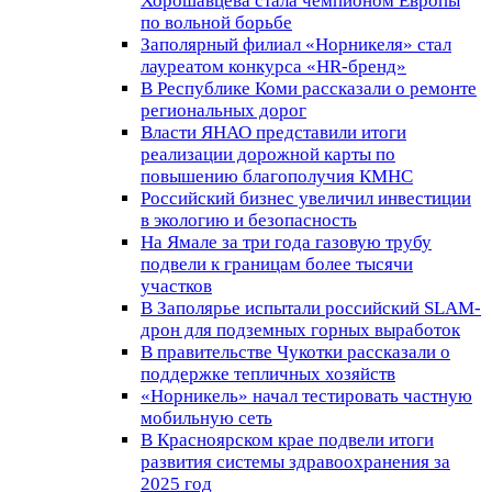
Хорошавцева стала чемпионом Европы
по вольной борьбе
Заполярный филиал «Норникеля» стал
лауреатом конкурса «HR-бренд»
В Республике Коми рассказали о ремонте
региональных дорог
Власти ЯНАО представили итоги
реализации дорожной карты по
повышению благополучия КМНС
Российский бизнес увеличил инвестиции
в экологию и безопасность
На Ямале за три года газовую трубу
подвели к границам более тысячи
участков
В Заполярье испытали российский SLAM-
дрон для подземных горных выработок
В правительстве Чукотки рассказали о
поддержке тепличных хозяйств
«Норникель» начал тестировать частную
мобильную сеть
В Красноярском крае подвели итоги
развития системы здравоохранения за
2025 год