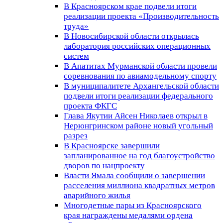
В Красноярском крае подвели итоги
реализации проекта «Производительность
труда»
В Новосибирской области открылась
лаборатория российских операционных
систем
В Апатитах Мурманской области провели
соревнования по авиамодельному спорту
В муниципалитете Архангельской области
подвели итоги реализации федерального
проекта ФКГС
Глава Якутии Айсен Николаев открыл в
Нерюнгринском районе новый угольный
разрез
В Красноярске завершили
запланированное на год благоустройство
дворов по нацпроекту
Власти Ямала сообщили о завершении
расселения миллиона квадратных метров
аварийного жилья
Многодетные пары из Красноярского
края награждены медалями ордена