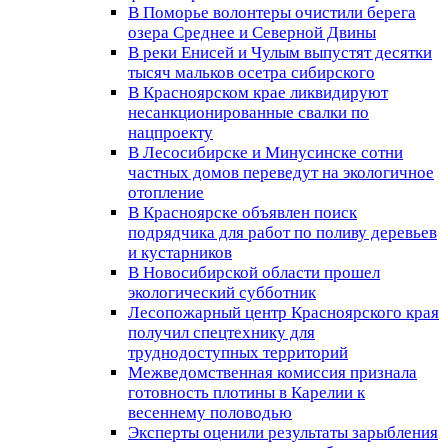
В Поморье волонтеры очистили берега
озера Среднее и Северной Двины
В реки Енисей и Чулым выпустят десятки
тысяч мальков осетра сибирского
В Красноярском крае ликвидируют
несанкционированные свалки по
нацпроекту
В Лесосибирске и Минусинске сотни
частных домов переведут на экологичное
отопление
В Красноярске объявлен поиск
подрядчика для работ по поливу деревьев
и кустарников
В Новосибирской области прошел
экологический субботник
Лесопожарный центр Красноярского края
получил спецтехнику для
труднодоступных территорий
Межведомственная комиссия признала
готовность плотины в Карелии к
весеннему половодью
Эксперты оценили результаты зарыбления