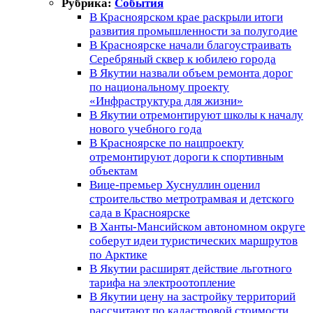
Рубрика:
События
В Красноярском крае раскрыли итоги
развития промышленности за полугодие
В Красноярске начали благоустраивать
Серебряный сквер к юбилею города
В Якутии назвали объем ремонта дорог
по национальному проекту
«Инфраструктура для жизни»
В Якутии отремонтируют школы к началу
нового учебного года
В Красноярске по нацпроекту
отремонтируют дороги к спортивным
объектам
Вице-премьер Хуснуллин оценил
строительство метротрамвая и детского
сада в Красноярске
В Ханты-Мансийском автономном округе
соберут идеи туристических маршрутов
по Арктике
В Якутии расширят действие льготного
тарифа на электроотопление
В Якутии цену на застройку территорий
рассчитают по кадастровой стоимости