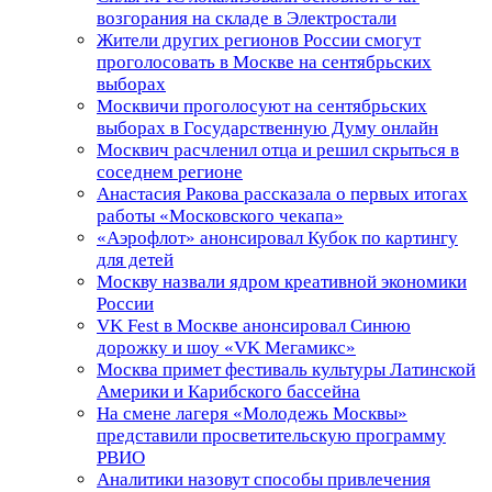
возгорания на складе в Электростали
Жители других регионов России смогут
проголосовать в Москве на сентябрьских
выборах
Москвичи проголосуют на сентябрьских
выборах в Государственную Думу онлайн
Москвич расчленил отца и решил скрыться в
соседнем регионе
Анастасия Ракова рассказала о первых итогах
работы «Московского чекапа»
«Аэрофлот» анонсировал Кубок по картингу
для детей
Москву назвали ядром креативной экономики
России
VK Fest в Москве анонсировал Синюю
дорожку и шоу «VK Мегамикс»
Москва примет фестиваль культуры Латинской
Америки и Карибского бассейна
На смене лагеря «Молодежь Москвы»
представили просветительскую программу
РВИО
Аналитики назовут способы привлечения