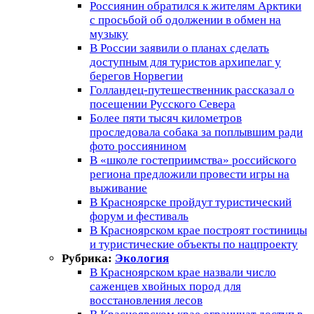
Россиянин обратился к жителям Арктики
с просьбой об одолжении в обмен на
музыку
В России заявили о планах сделать
доступным для туристов архипелаг у
берегов Норвегии
Голландец-путешественник рассказал о
посещении Русского Севера
Более пяти тысяч километров
проследовала собака за поплывшим ради
фото россиянином
В «школе гостеприимства» российского
региона предложили провести игры на
выживание
В Красноярске пройдут туристический
форум и фестиваль
В Красноярском крае построят гостиницы
и туристические объекты по нацпроекту
Рубрика:
Экология
В Красноярском крае назвали число
саженцев хвойных пород для
восстановления лесов