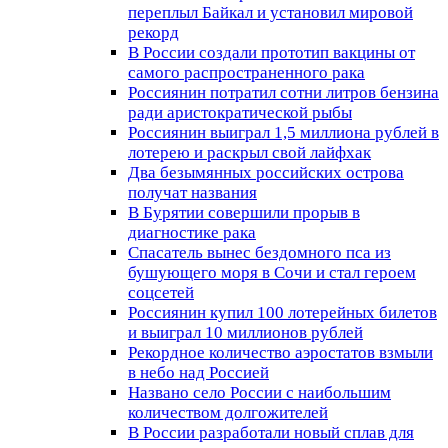
переплыл Байкал и установил мировой
рекорд
В России создали прототип вакцины от
самого распространенного рака
Россиянин потратил сотни литров бензина
ради аристократической рыбы
Россиянин выиграл 1,5 миллиона рублей в
лотерею и раскрыл свой лайфхак
Два безымянных российских острова
получат названия
В Бурятии совершили прорыв в
диагностике рака
Спасатель вынес бездомного пса из
бушующего моря в Сочи и стал героем
соцсетей
Россиянин купил 100 лотерейных билетов
и выиграл 10 миллионов рублей
Рекордное количество аэростатов взмыли
в небо над Россией
Названо село России с наибольшим
количеством долгожителей
В России разработали новый сплав для