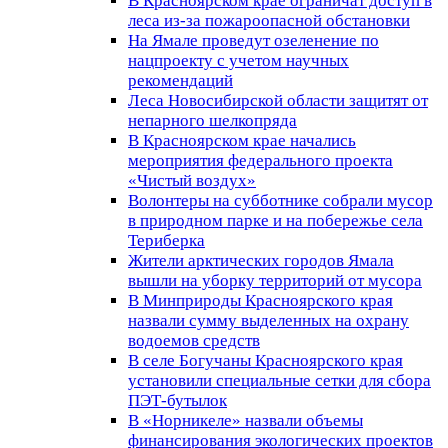
В Красноярском крае ограничат доступ в
леса из-за пожароопасной обстановки
На Ямале проведут озеленение по
нацпроекту с учетом научных
рекомендаций
Леса Новосибирской области защитят от
непарного шелкопряда
В Красноярском крае начались
мероприятия федерального проекта
«Чистый воздух»
Волонтеры на субботнике собрали мусор
в природном парке и на побережье села
Териберка
Жители арктических городов Ямала
вышли на уборку территорий от мусора
В Минприроды Красноярского края
назвали сумму выделенных на охрану
водоемов средств
В селе Богучаны Красноярского края
установили специальные сетки для сбора
ПЭТ-бутылок
В «Норникеле» назвали объемы
финансирования экологических проектов