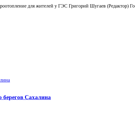
ктроотопление для жителей у ГЭС Григорий Шугаев (Редактор) Г
алина
о берегов Сахалина