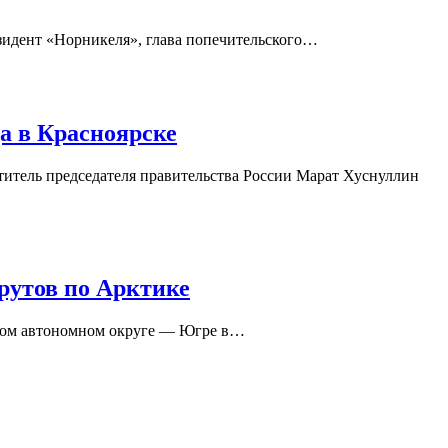
зидент «Норникеля», глава попечительского…
а в Красноярске
титель председателя правительства России Марат Хуснуллин
рутов по Арктике
ском автономном округе — Югре в…