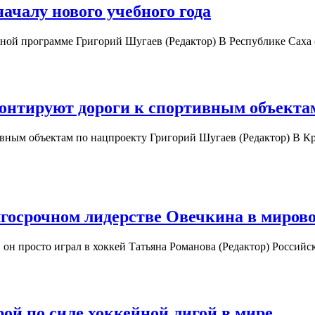
чалу нового учебного года
ьной программе Григорий Шугаев (Редактор) В Республике Сах
монтируют дороги к спортивным объекта
ивным объектам по нацпроекту Григорий Шугаев (Редактор) В Кр
госрочном лидерстве Овечкина в мирово
и, он просто играл в хоккей Татьяна Романова (Редактор) Росс
ой по силе хоккейной лигой в мире