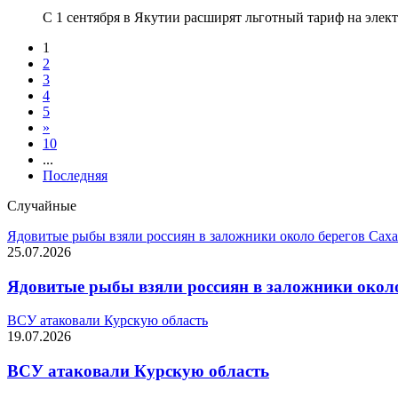
С 1 сентября в Якутии расширят льготный тариф на эле
1
2
3
4
5
»
10
...
Последняя
Случайные
Ядовитые рыбы взяли россиян в заложники около берегов Сах
25.07.2026
Ядовитые рыбы взяли россиян в заложники окол
ВСУ атаковали Курскую область
19.07.2026
ВСУ атаковали Курскую область