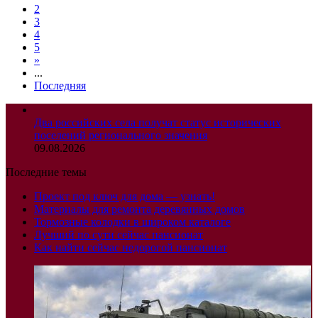
2
3
4
5
»
...
Последняя
Два российских села получат статус исторических
поселений регионального значения
09.08.2026
Последние темы
Проект под ключ для дома — узнать!
Материалы для ремонта деревянных домов
Тормозные колодки в широком каталоге
Лучший по сути сейчас пансионат
Как найти сейчас недорогой пансионат