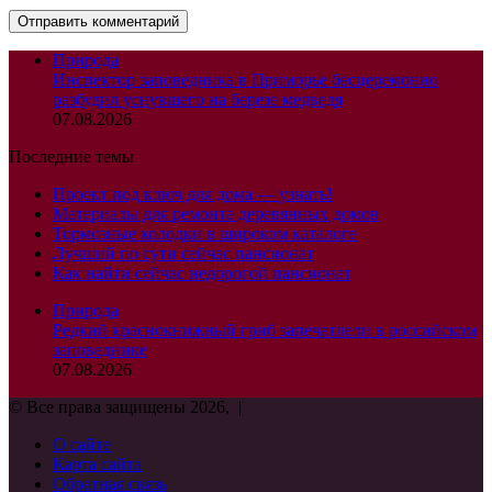
Природа
Инспектор заповедника в Приморье бесцеремонно
разбудил уснувшего на березе медведя
07.08.2026
Последние темы
Проект под ключ для дома — узнать!
Материалы для ремонта деревянных домов
Тормозные колодки в широком каталоге
Лучший по сути сейчас пансионат
Как найти сейчас недорогой пансионат
Природа
Редкий краснокнижный гриб запечатлели в российском
заповеднике
07.08.2026
© Все права защищены 2026, |
О сайте
Карта сайта
Обратная связь