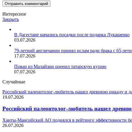
Интересное
Закрыть
В Дагестане начались посадки после подарка Лукашенко
03.07.2026
79-летний англичанин принял ислам ради брака с 65-лет
17.07.2026
Повар из Малайзии оценил татарскую кухню
07.07.2026
Случайные
Российский палеонтолог-любитель нашел древнюю цикаду и да
19.07.2026
Российский палеонтолог-любитель нашел древнюю
Ханты-Мансийский АО поднялся в рейтинге эффективности бе
26.07.2026