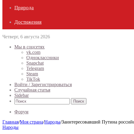
Природа
Достижения
Четверг, 6 августа 2026
Мы в соцсетях
vk.com
Одноклассники
Snapchat
Telegram
Steam
TikTok
Войти / Зарегистрироваться
Случайная статья
Sidebar
Поиск
Форум
Главная
/
Моя страна
/
Народы
/
Заинтересовавший Путина россий
Народы