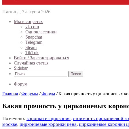
Пятница, 7 августа 2026
Мы в соцсетях
vk.com
Одноклассники
Snapchat
Telegram
Steam
TikTok
Войти / Зарегистрироваться
Случайная статья
Sidebar
Поиск
Форум
Главная
/
Форумы
/
Форум
/
Какая прочность у циркониевых к
Какая прочность у циркониевых корон
Помечено:
коронки из циркония
,
стоимость циркониевой к
москве
,
циркониевые коронки цена
,
циркониевые коронки ц