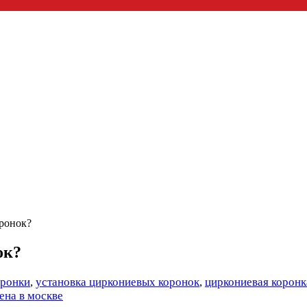
оронок?
ок?
оронки
,
установка циркониевых коронок
,
циркониевая коронк
ена в москве