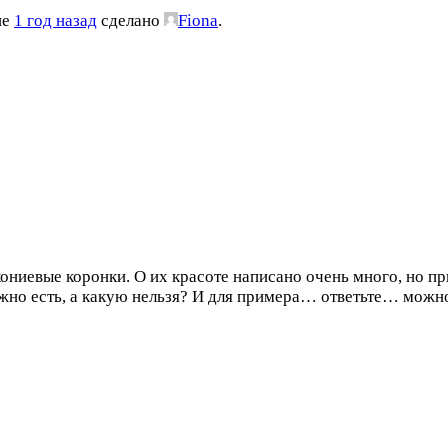
ие
1 год назад
сделано
Fiona
.
ониевые коронки. О их красоте написано очень много, но п
жно есть, а какую нельзя? И для примера… ответьте… можно 