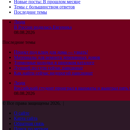
Новые посты: В прошлом месяце
Темы с большинством ответов
Последние темы
Люди
В России родилась Евгеника
08.08.2026
Последние темы
Проект под ключ для дома — узнать!
Материалы для ремонта деревянных домов
Тормозные колодки в широком каталоге
Лучший по сути сейчас пансионат
Как найти сейчас недорогой пансионат
Люди
Российский студент проиграл в шахматы и выиграл пять
08.08.2026
© Все права защищены 2026, |
О сайте
Карта сайта
Обратная связь
Поиск по меткам