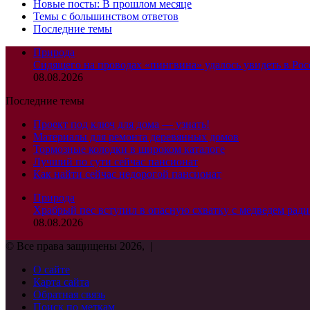
Новые посты: В прошлом месяце
Темы с большинством ответов
Последние темы
Природа
Сидящего на проводах «пингвина» удалось увидеть в Ро
08.08.2026
Последние темы
Проект под ключ для дома — узнать!
Материалы для ремонта деревянных домов
Тормозные колодки в широком каталоге
Лучший по сути сейчас пансионат
Как найти сейчас недорогой пансионат
Природа
Храбрый пес вступил в опасную схватку с медведем ради
08.08.2026
© Все права защищены 2026, |
О сайте
Карта сайта
Обратная связь
Поиск по меткам