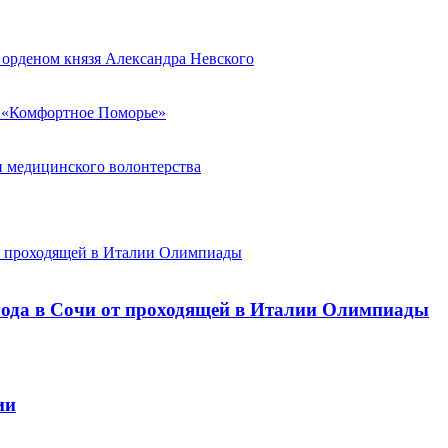
 орденом князя Александра Невского
а «Комфортное Поморье»
и медицинского волонтерства
от проходящей в Италии Олимпиады
года в Сочи от проходящей в Италии Олимпиады
ии