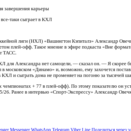
 все-таки сыграет в КХЛ
ккейной лиги (НХЛ) «Вашингтон Кэпиталз» Александр Овечк
етом плей-офф. Такое мнение в эфире подкаста «Вне формат
т ТАСС.
Л для Александра нет самоцели, — сказал он. — Я скорее бы
л в московском «Динамо» и, возможно, ему захочется постав
 КХЛ и сыграть дома не променяет на погоню за тысячей ша
 чемпионатах + 77 в плей-офф). По этому показателю он уст
5/26. Ранее в интервью «Спорт-Экспрессу» Александр Овечк
nger
Messenger
WhatsApp
Telegram
Viber
Line
Поделиться через 