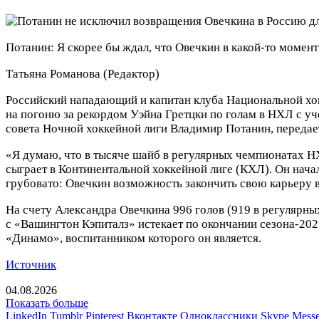
Потанин: Я скорее бы ждал, что Овечкин в какой-то момент
Татьяна Романова
(Редактор)
Российский нападающий и капитан клуба Национальной хо
на погоню за рекордом Уэйна Гретцки по голам в НХЛ с уч
совета Ночной хоккейной лиги Владимир Потанин, передае
«Я думаю, что в тысяче шайб в регулярных чемпионатах НХ
сыграет в Континентальной хоккейной лиге (КХЛ). Он нача
грубовато: Овечкин возможность закончить свою карьеру в
На счету Александра Овечкина 996 голов (919 в регулярных
с «Вашингтон Кэпиталз» истекает по окончании сезона-202
«Динамо», воспитанником которого он является.
Источник
04.08.2026
Показать больше
LinkedIn
Tumblr
Pinterest
Вконтакте
Одноклассники
Skype
Messe