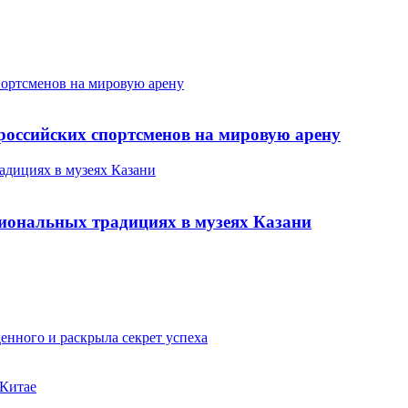
портсменов на мировую арену
российских спортсменов на мировую арену
адициях в музеях Казани
иональных традициях в музеях Казани
енного и раскрыла секрет успеха
 Китае