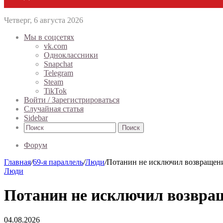
Четверг, 6 августа 2026
Мы в соцсетях
vk.com
Одноклассники
Snapchat
Telegram
Steam
TikTok
Войти / Зарегистрироваться
Случайная статья
Sidebar
Поиск
Форум
Главная
/
69-я параллель
/
Люди
/
Потанин не исключил возвращени
Люди
Потанин не исключил возвра
04.08.2026