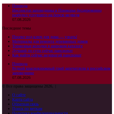
Природа
Инспектор заповедника в Приморье бесцеремонно
разбудил уснувшего на березе медведя
07.08.2026
Последние темы
Проект под ключ для дома — узнать!
Материалы для ремонта деревянных домов
Тормозные колодки в широком каталоге
Лучший по сути сейчас пансионат
Как найти сейчас недорогой пансионат
Природа
Редкий краснокнижный гриб запечатлели в российском
заповеднике
07.08.2026
© Все права защищены 2026, |
О сайте
Карта сайта
Обратная связь
Поиск по меткам
Политика конфиденциальности