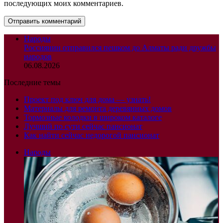
последующих моих комментариев.
Народы
Россиянин отправился пешком до Алматы ради дружбы
народов
06.08.2026
Последние темы
Проект под ключ для дома — узнать!
Материалы для ремонта деревянных домов
Тормозные колодки в широком каталоге
Лучший по сути сейчас пансионат
Как найти сейчас недорогой пансионат
Народы