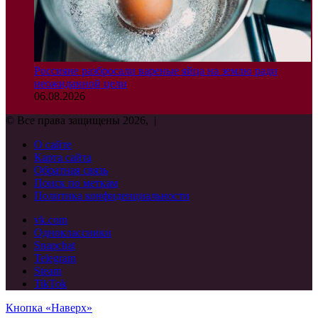
Россияне разбросали вареные яйца на землю ради
неожиданной цели
06.08.2026
© Все права защищены 2026, |
О сайте
Карта сайта
Обратная связь
Поиск по меткам
Политика конфиденциальности
vk.com
Одноклассники
Snapchat
Telegram
Steam
TikTok
Кнопка «Наверх»