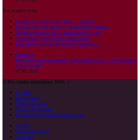
Последние темы
Проект под ключ для дома — узнать!
Материалы для ремонта деревянных домов
Тормозные колодки в широком каталоге
Лучший по сути сейчас пансионат
Как найти сейчас недорогой пансионат
Природа
Редкий краснокнижный гриб запечатлели в российском
заповеднике
07.08.2026
© Все права защищены 2026, |
О сайте
Карта сайта
Обратная связь
Поиск по меткам
Политика конфиденциальности
vk.com
Одноклассники
Snapchat