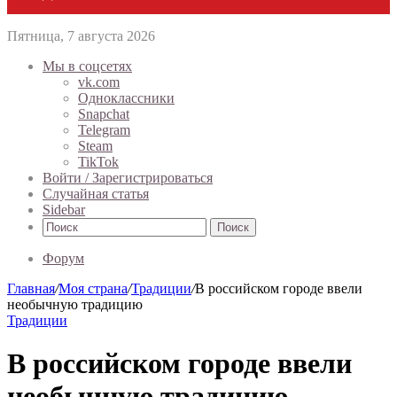
Пятница, 7 августа 2026
Мы в соцсетях
vk.com
Одноклассники
Snapchat
Telegram
Steam
TikTok
Войти / Зарегистрироваться
Случайная статья
Sidebar
Поиск
Форум
Главная
/
Моя страна
/
Традиции
/
В российском городе ввели
необычную традицию
Традиции
В российском городе ввели
необычную традицию