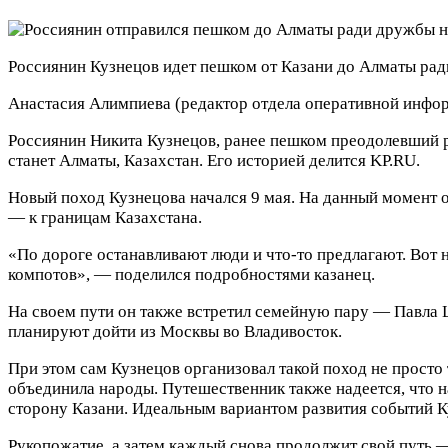
Россиянин Кузнецов идет пешком от Казани до Алматы ра
Анастасия Алимпиева
(редактор отдела оперативной инфо
Россиянин Никита Кузнецов, ранее пешком преодолевший ра
станет Алматы, Казахстан. Его историей делится KP.RU.
Новый поход Кузнецова начался 9 мая. На данный момент 
— к границам Казахстана.
«По дороге останавливают люди и что-то предлагают. Вот 
компотов», — поделился подробностями казанец.
На своем пути он также встретил семейную пару — Павла 
планируют дойти из Москвы во Владивосток.
При этом сам Кузнецов организовал такой поход не просто 
объединила народы. Путешественник также надеется, что н
сторону Казани. Идеальным вариантом развития событий К
Рукопожатие, а затем каждый снова продолжит свой путь —