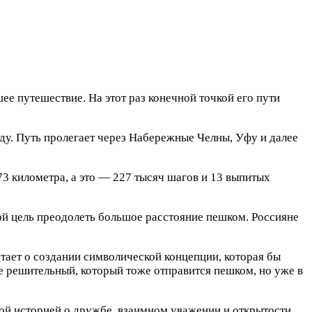
е путешествие. На этот раз конечной точкой его пути
ду. Путь пролегает через Набережные Челны, Уфу и далее
3 километра, а это — 227 тысяч шагов и 13 выпитых
ой цель преодолеть большое расстояние пешком. Россияне
чтает о создании символической концепции, которая бы
е решительный, который тоже отправится пешком, но уже в
рой историей о дружбе, взаимном уважении и открытости.