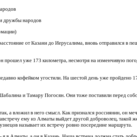
ди дружбы народов
рмации)
сстояние от Казани до Иерусалима, вновь отправился в пеше
он прошел уже 173 километра, несмотря на изменчивую пого
недавно кофейком угостили. На шестой день уже пройдено 17
Шабалина и Тамару Погосян. Они тоже поставили перед соб
так, а вложил в него смысл. Как признался россиянин, он ме
австречу ему из Алматы выйдет другой доброволец, такой ж
узнецов называет их встречу ровно посередине маршрута.
 я в Алматы, а он в Казань. Наша встреча должна стать доб