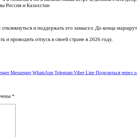
ны Россия и Казахстан
х откликнуться и поддержать его замысел. До конца маршрут
ь и проводить отпуск в своей стране в 2026 году.
nger
Messenger
WhatsApp
Telegram
Viber
Line
Поделиться через 
ечены
*