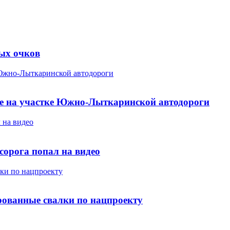
ых очков
 Южно-Лыткаринской автодороги
е на участке Южно-Лыткаринской автодороги
 на видео
сорога попал на видео
ки по нацпроекту
ованные свалки по нацпроекту