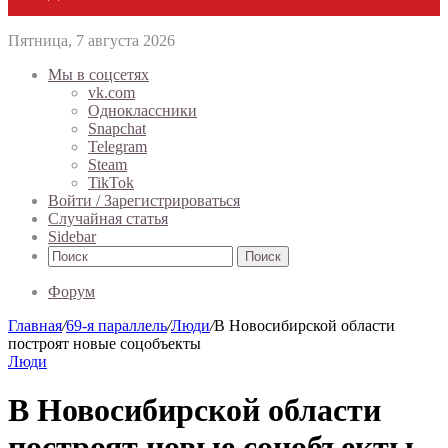
Пятница, 7 августа 2026
Мы в соцсетях
vk.com
Одноклассники
Snapchat
Telegram
Steam
TikTok
Войти / Зарегистрироваться
Случайная статья
Sidebar
Поиск
Форум
Главная
/
69-я параллель
/
Люди
/
В Новосибирской области
построят новые соцобъекты
Люди
В Новосибирской области
построят новые соцобъекты