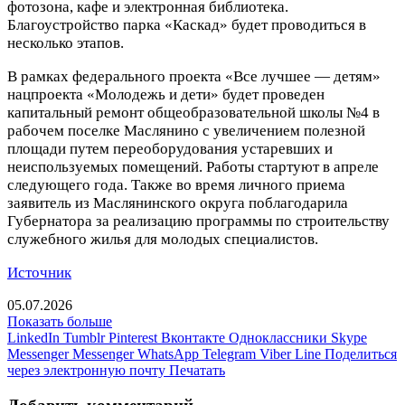
фотозона, кафе и электронная библиотека.
Благоустройство парка «Каскад» будет проводиться в
несколько этапов.
В рамках федерального проекта «Все лучшее — детям»
нацпроекта «Молодежь и дети» будет проведен
капитальный ремонт общеобразовательной школы №4 в
рабочем поселке Маслянино с увеличением полезной
площади путем переоборудования устаревших и
неиспользуемых помещений. Работы стартуют в апреле
следующего года. Также во время личного приема
заявитель из Маслянинского округа поблагодарила
Губернатора за реализацию программы по строительству
служебного жилья для молодых специалистов.
Источник
05.07.2026
Показать больше
LinkedIn
Tumblr
Pinterest
Вконтакте
Одноклассники
Skype
Messenger
Messenger
WhatsApp
Telegram
Viber
Line
Поделиться
через электронную почту
Печатать