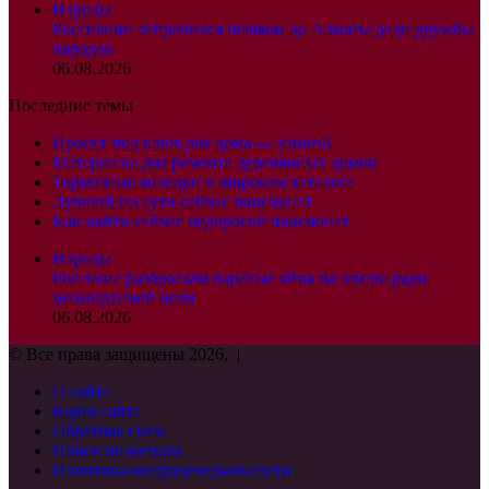
Народы
Россиянин отправился пешком до Алматы ради дружбы
народов
06.08.2026
Последние темы
Проект под ключ для дома — узнать!
Материалы для ремонта деревянных домов
Тормозные колодки в широком каталоге
Лучший по сути сейчас пансионат
Как найти сейчас недорогой пансионат
Народы
Россияне разбросали вареные яйца на землю ради
неожиданной цели
06.08.2026
© Все права защищены 2026, |
О сайте
Карта сайта
Обратная связь
Поиск по меткам
Политика конфиденциальности