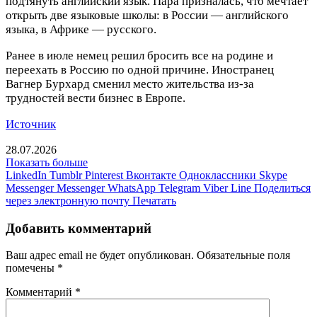
подтянуть английский язык. Пара призналась, что мечтает
открыть две языковые школы: в России — английского
языка, в Африке — русского.
Ранее в июле немец решил бросить все на родине и
переехать в Россию по одной причине. Иностранец
Вагнер Бурхард сменил место жительства из-за
трудностей вести бизнес в Европе.
Источник
28.07.2026
Показать больше
LinkedIn
Tumblr
Pinterest
Вконтакте
Одноклассники
Skype
Messenger
Messenger
WhatsApp
Telegram
Viber
Line
Поделиться
через электронную почту
Печатать
Добавить комментарий
Ваш адрес email не будет опубликован.
Обязательные поля
помечены
*
Комментарий
*