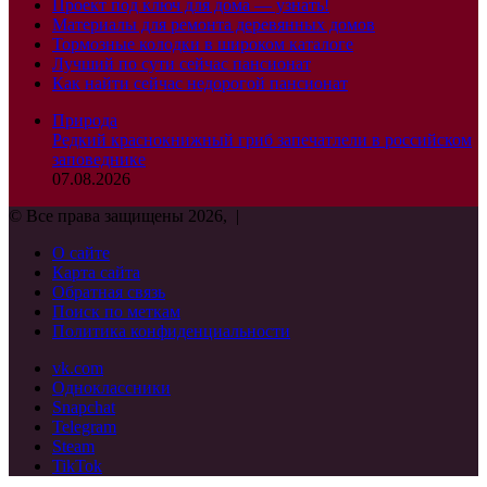
Проект под ключ для дома — узнать!
Материалы для ремонта деревянных домов
Тормозные колодки в широком каталоге
Лучший по сути сейчас пансионат
Как найти сейчас недорогой пансионат
Природа
Редкий краснокнижный гриб запечатлели в российском
заповеднике
07.08.2026
© Все права защищены 2026, |
О сайте
Карта сайта
Обратная связь
Поиск по меткам
Политика конфиденциальности
vk.com
Одноклассники
Snapchat
Telegram
Steam
TikTok