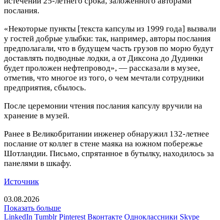
истечении 25-летнего срока, заложенного авторами
послания.
«Некоторые пункты [текста капсулы из 1999 года] вызвали
у гостей добрые улыбки: так, например, авторы послания
предполагали, что в будущем часть грузов по морю будут
доставлять подводные лодки, а от Диксона до Дудинки
будет проложен нефтепровод», — рассказали в музее,
отметив, что многое из того, о чем мечтали сотрудники
предприятия, сбылось.
После церемонии чтения послания капсулу вручили на
хранение в музей.
Ранее в Великобритании инженер обнаружил 132-летнее
послание от коллег в стене маяка на южном побережье
Шотландии. Письмо, спрятанное в бутылку, находилось за
панелями в шкафу.
Источник
03.08.2026
Показать больше
LinkedIn
Tumblr
Pinterest
Вконтакте
Одноклассники
Skype