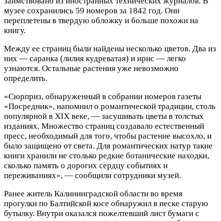
заимствовано из иностранных технических журналов. В
музее сохранились 59 номеров за 1842 год. Они
переплетены в твердую обложку и больше похожи на
книгу.
Между ее страниц были найдены несколько цветов. Два из
них — саранка (лилия кудреватая) и ирис — легко
узнаются. Остальные растения уже невозможно
определить.
«Сюрприз, обнаруженный в собрании номеров газеты
«Посредник», напомнил о романтической традиции, столь
популярной в XIX веке, — засушивать цветы в толстых
изданиях. Множество страниц создавало естественный
пресс, необходимый для того, чтобы растение высохло, и
было защищено от света. Для романтических натур такие
книги хранили не столько редкие ботанические находки,
сколько память о дорогих сердцу событиях и
переживаниях», — сообщили сотрудники музей.
Ранее житель Калининградской области во время
прогулки по Балтийской косе обнаружил в песке старую
бутылку. Внутри оказался пожелтевший лист бумаги с