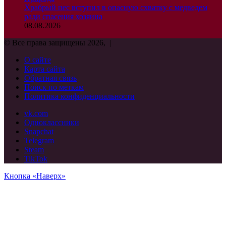
Храбрый пес вступил в опасную схватку с медведем
ради спасения хозяина
08.08.2026
© Все права защищены 2026, |
О сайте
Карта сайта
Обратная связь
Поиск по меткам
Политика конфиденциальности
vk.com
Одноклассники
Snapchat
Telegram
Steam
TikTok
Кнопка «Наверх»