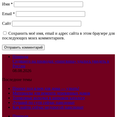
Имя
*
Email
*
Сайт
Сохранить моё имя, email и адрес сайта в этом браузере для
последующих моих комментариев.
Природа
Сидящего на проводах «пингвина» удалось увидеть в
России
08.08.2026
Последние темы
Проект под ключ для дома — узнать!
Материалы для ремонта деревянных домов
Тормозные колодки в широком каталоге
Лучший по сути сейчас пансионат
Как найти сейчас недорогой пансионат
Природа