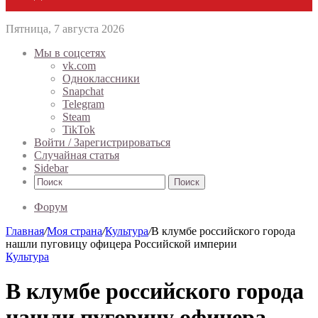
Пятница, 7 августа 2026
Мы в соцсетях
vk.com
Одноклассники
Snapchat
Telegram
Steam
TikTok
Войти / Зарегистрироваться
Случайная статья
Sidebar
Поиск
Форум
Главная
/
Моя страна
/
Культура
/
В клумбе российского города
нашли пуговицу офицера Российской империи
Культура
В клумбе российского города
нашли пуговицу офицера