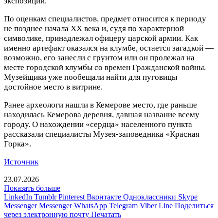
экспозиции.
По оценкам специалистов, предмет относится к периоду
не позднее начала XX века и, судя по характерной
символике, принадлежал офицеру царской армии. Как
именно артефакт оказался на клумбе, остается загадкой —
возможно, его занесли с грунтом или он пролежал на
месте городской клумбы со времен Гражданской войны.
Музейщики уже пообещали найти для пуговицы
достойное место в витрине.
Ранее археологи нашли в Кемерове место, где раньше
находилась Кемерова деревня, давшая название всему
городу. О нахождении «сердца» населенного пункта
рассказали специалисты Музея-заповедника «Красная
Горка».
Источник
23.07.2026
Показать больше
LinkedIn
Tumblr
Pinterest
Вконтакте
Одноклассники
Skype
Messenger
Messenger
WhatsApp
Telegram
Viber
Line
Поделиться
через электронную почту
Печатать