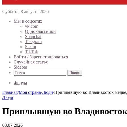
Суббота, 8 августа 2026
Мы в соцсетях
vk.com
Одноклассники
Snapchat
Telegram
Steam
TikTok
Войти / Зарегистрироваться
Случайная статья
Sidebar
Поиск
Форум
Главная
/
Моя страна
/
Люди
/
Приплывшую во Владивосток медвед
Люди
Приплывшую во Владивосток 
03.07.2026