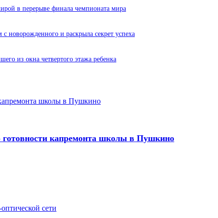
кирой в перерыве финала чемпионата мира
м с новорожденного и раскрыла секрет успеха
его из окна четвертого этажа ребенка
и капремонта школы в Пушкино
 о готовности капремонта школы в Пушкино
-оптической сети