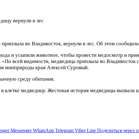
ицу вернули в лес
приплыла во Владивосток, вернули в лес. Об этом сообщила
зода и усыпили животное, чтобы провести медосмотр и при
т. «По всей видимости, медведица приплыла во Владивосток
теля минприроды края Алексей Суровый.
вычную среду обитания.
в клетке медведицу. Жестокая история медведицы вызвала 
nger
Messenger
WhatsApp
Telegram
Viber
Line
Поделиться через 