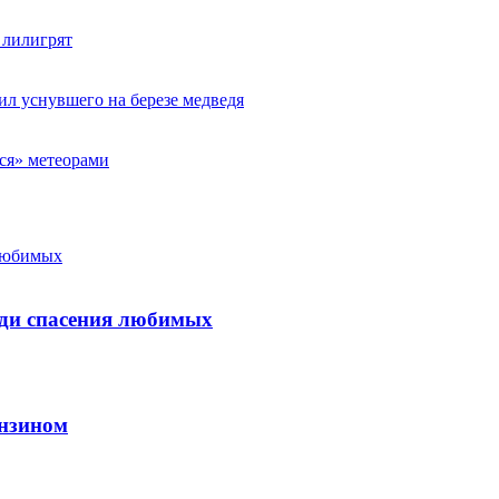
 лилигрят
ил уснувшего на березе медведя
ся» метеорами
 любимых
ади спасения любимых
ензином