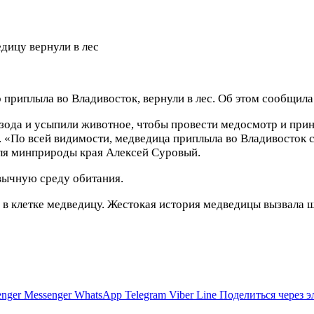
ицу вернули в лес
приплыла во Владивосток, вернули в лес. Об этом сообщила
зода и усыпили животное, чтобы провести медосмотр и при
т. «По всей видимости, медведица приплыла во Владивосток
теля минприроды края Алексей Суровый.
вычную среду обитания.
в клетке медведицу. Жестокая история медведицы вызвала 
nger
Messenger
WhatsApp
Telegram
Viber
Line
Поделиться через 