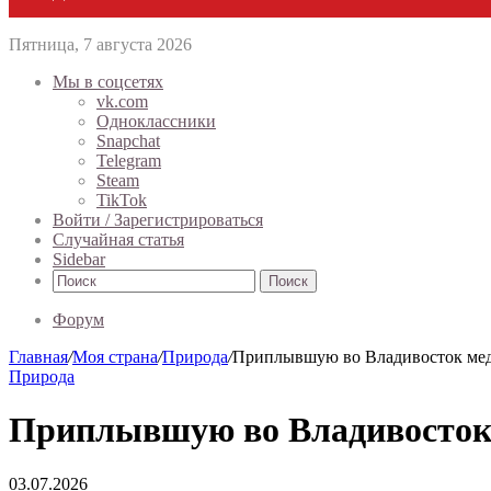
Пятница, 7 августа 2026
Мы в соцсетях
vk.com
Одноклассники
Snapchat
Telegram
Steam
TikTok
Войти / Зарегистрироваться
Случайная статья
Sidebar
Поиск
Форум
Главная
/
Моя страна
/
Природа
/
Приплывшую во Владивосток мед
Природа
Приплывшую во Владивосток 
03.07.2026