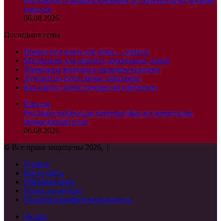
Россиянин отправился пешком до Алматы ради дружбы
народов
06.08.2026
Последние темы
Проект под ключ для дома — узнать!
Материалы для ремонта деревянных домов
Тормозные колодки в широком каталоге
Лучший по сути сейчас пансионат
Как найти сейчас недорогой пансионат
Народы
Россияне разбросали вареные яйца на землю ради
неожиданной цели
06.08.2026
© Все права защищены 2026, |
О сайте
Карта сайта
Обратная связь
Поиск по меткам
Политика конфиденциальности
vk.com