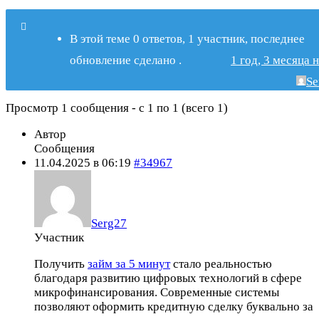
В этой теме 0 ответов, 1 участник, последнее
обновление
сделано
.
1 год, 3 месяца 
Se
Просмотр 1 сообщения - с 1 по 1 (всего 1)
Автор
Сообщения
11.04.2025 в 06:19
#34967
Serg27
Участник
Получить
займ за 5 минут
стало реальностью
благодаря развитию цифровых технологий в сфере
микрофинансирования. Современные системы
позволяют оформить кредитную сделку буквально за