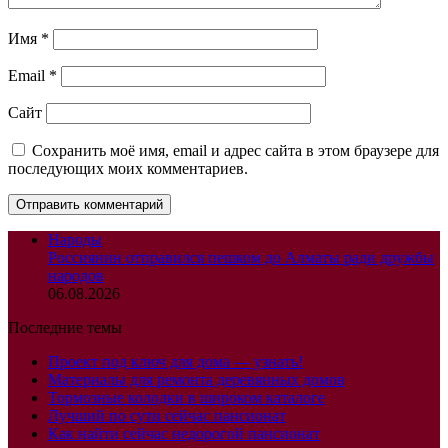
Имя
*
Email
*
Сайт
Сохранить моё имя, email и адрес сайта в этом браузере для
последующих моих комментариев.
Народы
Россиянин отправился пешком до Алматы ради дружбы
народов
06.08.2026
Последние темы
Проект под ключ для дома — узнать!
Материалы для ремонта деревянных домов
Тормозные колодки в широком каталоге
Лучший по сути сейчас пансионат
Как найти сейчас недорогой пансионат