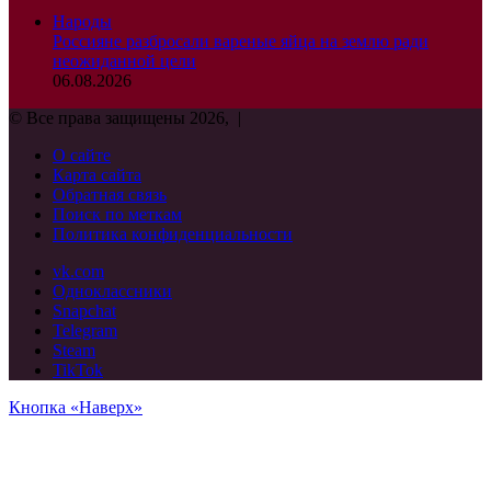
Народы
Россияне разбросали вареные яйца на землю ради
неожиданной цели
06.08.2026
© Все права защищены 2026, |
О сайте
Карта сайта
Обратная связь
Поиск по меткам
Политика конфиденциальности
vk.com
Одноклассники
Snapchat
Telegram
Steam
TikTok
Кнопка «Наверх»