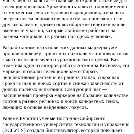
массу зерна с колоса — главные, но крайне сложные для
селекции признаки. Урожайность зависит одновременно
от множества генов и условий выращивания, из-за чего
результаты экспериментов часто не воспроизводятся в
другом климате, однако новосибирские генетики нашли
именно те участки, которые стабильно работают на
разном материале и в разных погодных условиях.
Разработанные на основе этих данных маркеры уже
прошли проверку: три из них показали устойчивую связь
с массой тысячи зерен и урожайностью в целом. Как
отметила одна из авторов работы Антонина Киселева, эти
маркеры позволят селекционерам отбирать
перспективные растения на ранних этапах, сокращая
сроки создания новых сортов и снижая зависимость от
долгих полевых испытаний. Следующий шаг —
расширенная проверка маркеров на большем количестве
сортов в разных регионах и поиск конкретных генов,
лежащих в основе найденных локусов.
Ранее в Бурятии ученые Восточно-Сибирского
государственного университета технологий и управления
(ВСГУТУ) создали биостимулятор, который повышает