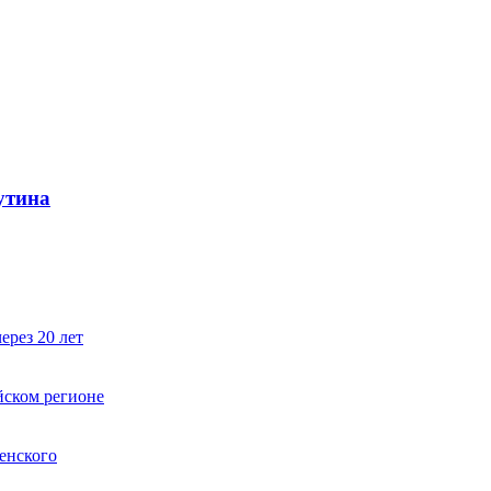
утина
ерез 20 лет
йском регионе
енского