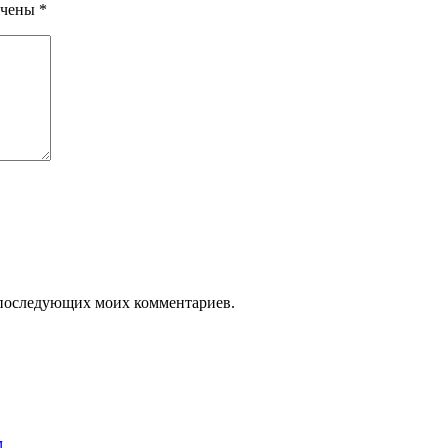
ечены
*
ля последующих моих комментариев.
м