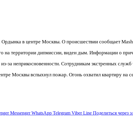
я Ордынка в центре Москвы. О происшествии сообщает Mash 
го на территории дипмиссии, виден дым. Информации о прич
 из-за неприкосновенности. Сотрудникам экстренных служб 
 центре Москвы вспыхнул пожар. Огонь охватил квартиру на
nger
Messenger
WhatsApp
Telegram
Viber
Line
Поделиться через 