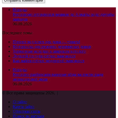
Народы
Россиянин отправился пешком до Алматы ради дружбы
народов
06.08.2026
Последние темы
Проект под ключ для дома — узнать!
Материалы для ремонта деревянных домов
Тормозные колодки в широком каталоге
Лучший по сути сейчас пансионат
Как найти сейчас недорогой пансионат
Народы
Россияне разбросали вареные яйца на землю ради
неожиданной цели
06.08.2026
© Все права защищены 2026, |
О сайте
Карта сайта
Обратная связь
Поиск по меткам