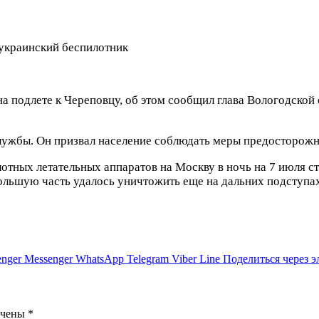
украинский беспилотник
 подлете к Череповцу, об этом сообщил глава Вологодской 
службы. Он призвал население соблюдать меры предосторож
лотных летательных аппаратов на Москву в ночь на 7 июля с
ольшую часть удалось уничтожить еще на дальних подступах
nger
Messenger
WhatsApp
Telegram
Viber
Line
Поделиться через 
ечены
*