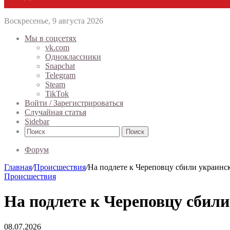
Воскресенье, 9 августа 2026
Мы в соцсетях
vk.com
Одноклассники
Snapchat
Telegram
Steam
TikTok
Войти / Зарегистрироваться
Случайная статья
Sidebar
Поиск
Форум
Главная
/
Происшествия
/
На подлете к Череповцу сбили украинс
Происшествия
На подлете к Череповцу сбил
08.07.2026