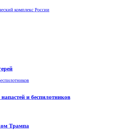
ческий комплекс России
герей
 беспилотников
т напастей и беспилотников
ком Трампа