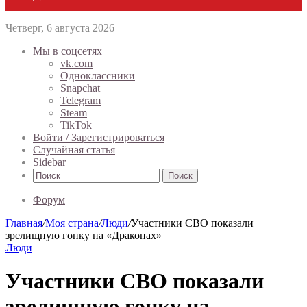
Четверг, 6 августа 2026
Мы в соцсетях
vk.com
Одноклассники
Snapchat
Telegram
Steam
TikTok
Войти / Зарегистрироваться
Случайная статья
Sidebar
Поиск
Форум
Главная
/
Моя страна
/
Люди
/
Участники СВО показали
зрелищную гонку на «Драконах»
Люди
Участники СВО показали
зрелищную гонку на