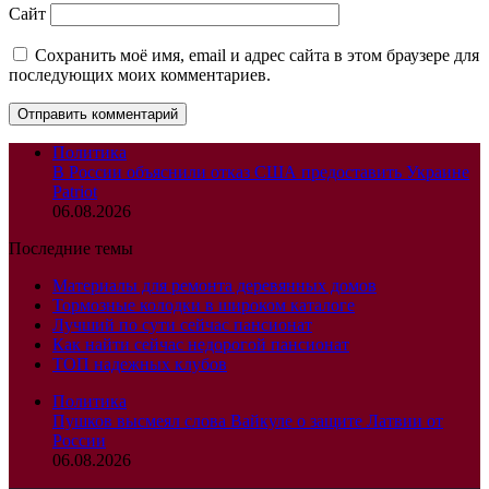
Сайт
Сохранить моё имя, email и адрес сайта в этом браузере для
последующих моих комментариев.
Политика
В России объяснили отказ США предоставить Украине
Patriot
06.08.2026
Последние темы
Материалы для ремонта деревянных домов
Тормозные колодки в широком каталоге
Лучший по сути сейчас пансионат
Как найти сейчас недорогой пансионат
ТОП надежных клубов
Политика
Пушков высмеял слова Вайкуле о защите Латвии от
России
06.08.2026