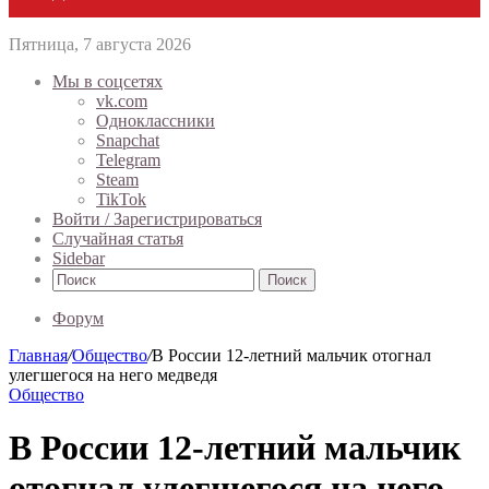
Пятница, 7 августа 2026
Мы в соцсетях
vk.com
Одноклассники
Snapchat
Telegram
Steam
TikTok
Войти / Зарегистрироваться
Случайная статья
Sidebar
Поиск
Форум
Главная
/
Общество
/
В России 12-летний мальчик отогнал
улегшегося на него медведя
Общество
В России 12-летний мальчик
отогнал улегшегося на него