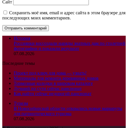
Сайт
Сохранить моё имя, email и адрес сайта в этом браузере для
последующих моих комментариев.
История
Россиянки воссоздали наряды знатных дам по столетней
фотографии и показали результат
07.08.2026
Последние темы
Проект под ключ для дома — узнать!
Материалы для ремонта деревянных домов
Тормозные колодки в широком каталоге
Лучший по сути сейчас пансионат
Как найти сейчас недорогой пансионат
Туризм
В Новосибирской области открылись новые маршруты
для патриотического туризма
07.08.2026