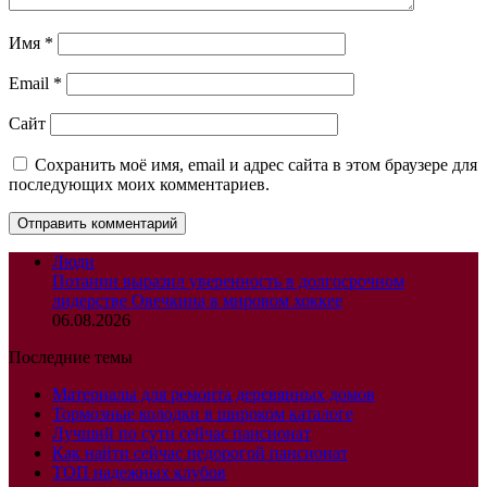
Имя
*
Email
*
Сайт
Сохранить моё имя, email и адрес сайта в этом браузере для
последующих моих комментариев.
Люди
Потанин выразил уверенность в долгосрочном
лидерстве Овечкина в мировом хоккее
06.08.2026
Последние темы
Материалы для ремонта деревянных домов
Тормозные колодки в широком каталоге
Лучший по сути сейчас пансионат
Как найти сейчас недорогой пансионат
ТОП надежных клубов