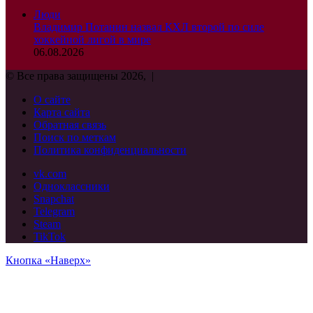
Люди
Владимир Потанин назвал КХЛ второй по силе
хоккейной лигой в мире
06.08.2026
© Все права защищены 2026, |
О сайте
Карта сайта
Обратная связь
Поиск по меткам
Политика конфиденциальности
vk.com
Одноклассники
Snapchat
Telegram
Steam
TikTok
Кнопка «Наверх»