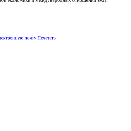
вой экономики и международных отношений РАН,
электронную почту
Печатать