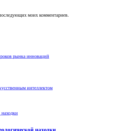
ля последующих моих комментариев.
гроков рынка инноваций
скусственным интеллектом
 находки
еологической находки