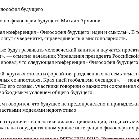
ию по философии будущего
Михаил Архипов
я конференция «Философия будущего: идеи и смыслы». В те
 лягут суверенитет, справедливость и многополярность.
ые будут развивать человеческий капитал и научатся проект
и», — отметил начальник Управления президента Российско
ировал, что следующая конференция «Философия будущего» 
й, круглых столов и форсайтов, разделенных на семь темат
ных ее ипостасях. Крах идей глобализма очевиден», — подч
о его словам, участники говорили о важности сохранения
 необходимым условием общего будущего.
нем говорится, что будущее не предопределено и принадлеж
 частными моделями недопустимо.
сотрудничество в логике диалога цивилизаций, создавать 
ать на государственном уровне интеграцию философских ра