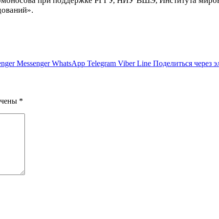
омоносова при поддержке РГГУ, НИУ ВШЭ, Института миро
дований».
nger
Messenger
WhatsApp
Telegram
Viber
Line
Поделиться через 
ечены
*