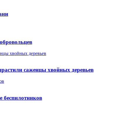
ани
добровольцев
енцы хвойных деревьев
ырастили саженцы хвойных деревьев
ов
е беспилотников