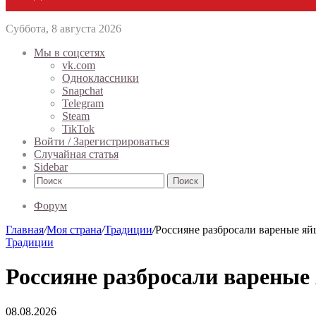
Суббота, 8 августа 2026
Мы в соцсетях
vk.com
Одноклассники
Snapchat
Telegram
Steam
TikTok
Войти / Зарегистрироваться
Случайная статья
Sidebar
Поиск
Форум
Главная
/
Моя страна
/
Традиции
/
Россияне разбросали вареные яй
Традиции
Россияне разбросали вареные
08.08.2026