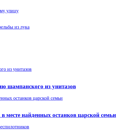
му улицу
рельбы из лука
го из унитазов
тию шампанского из унитазов
енных останков царской семьи
 в месте найденных останков царской семьи
 беспилотников