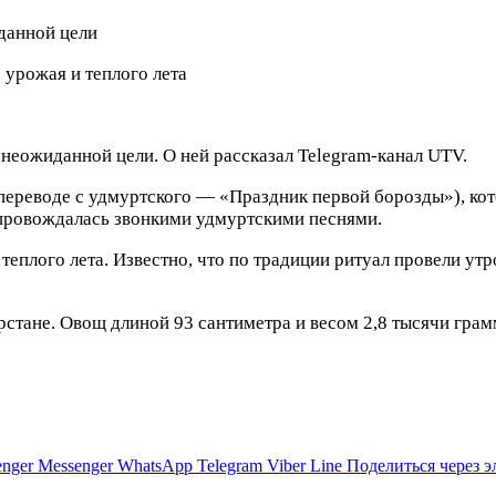
 урожая и теплого лета
неожиданной цели. О ней рассказал Telegram-канал UTV.
 переводе с удмуртского — «Праздник первой борозды»), к
опровождалась звонкими удмуртскими песнями.
теплого лета. Известно, что по традиции ритуал провели ут
рстане. Овощ длиной 93 сантиметра и весом 2,8 тысячи гра
nger
Messenger
WhatsApp
Telegram
Viber
Line
Поделиться через 