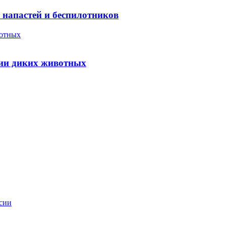
т напастей и беспилотников
вотных
ции диких животных
ссии