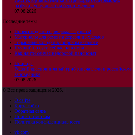
Инспектор заповедника в Приморье бесцеремонно
разбудил уснувшего на березе медведя
07.08.2026
Последние темы
Проект под ключ для дома — узнать!
Материалы для ремонта деревянных домов
Тормозные колодки в широком каталоге
Лучший по сути сейчас пансионат
Как найти сейчас недорогой пансионат
Природа
Редкий краснокнижный гриб запечатлели в российском
заповеднике
07.08.2026
© Все права защищены 2026, |
О сайте
Карта сайта
Обратная связь
Поиск по меткам
Политика конфиденциальности
vk.com