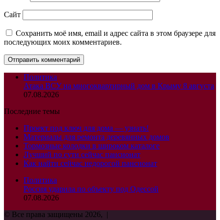
Сайт
Сохранить моё имя, email и адрес сайта в этом браузере для
последующих моих комментариев.
Политика
Атака ВСУ на многоквартирный дом в Крыму 8 августа
07.08.2026
Последние темы
Проект под ключ для дома — узнать!
Материалы для ремонта деревянных домов
Тормозные колодки в широком каталоге
Лучший по сути сейчас пансионат
Как найти сейчас недорогой пансионат
Политика
Россия ударила по объекту под Одессой
07.08.2026
© Все права защищены 2026, |