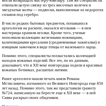
могли возвращать мастеру-ювелиру. Там же специалисты
откопали целую связку из трех височных колечек и
звездчатые колты — подвески, выполненные из недорогих
сплавов под серебро.
В число редких бытовых предметов, попавшихся
археологам на раскопе, оказался игольник — в нем
мастерицы хранили иголки. Кроме того, ученые
пополнили коллекцию железными ножницами,
калачевидными кресалами (средневековые зажигалки) и
изящным замочком в виде птицы от маленького ларца.
Помимо этого, специалисты похвастались коллекцией
находок кожаных изделий. Все это, по их данным,
доказывает, что в XII веке новгородцы ходили в красивых
кожаных ботинках, расшитых нитями.
Ранее археологи нашли печать князя Романа
Мстиславича, изгнанного из Великого Новгорода еще 850
лет назад. Помимо этого, там же представили грамоту
№724, написанную на бересте еще в XII веке — в ней
Савва раскрыл своих обидчиков.