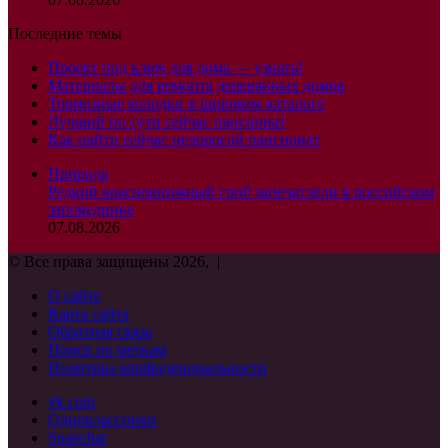
Последние темы
Проект под ключ для дома — узнать!
Материалы для ремонта деревянных домов
Тормозные колодки в широком каталоге
Лучший по сути сейчас пансионат
Как найти сейчас недорогой пансионат
Природа
Редкий краснокнижный гриб запечатлели в российском
заповеднике
07.08.2026
© Все права защищены 2026, |
О сайте
Карта сайта
Обратная связь
Поиск по меткам
Политика конфиденциальности
vk.com
Одноклассники
Snapchat