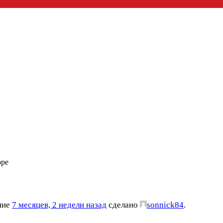
оре
ение
7 месяцев, 2 недели назад
сделано
sonnick84
.