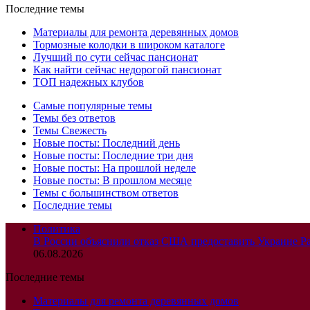
Последние темы
Материалы для ремонта деревянных домов
Тормозные колодки в широком каталоге
Лучший по сути сейчас пансионат
Как найти сейчас недорогой пансионат
ТОП надежных клубов
Самые популярные темы
Темы без ответов
Темы Свежесть
Новые посты: Последний день
Новые посты: Последние три дня
Новые посты: На прошлой неделе
Новые посты: В прошлом месяце
Темы с большинством ответов
Последние темы
Политика
В России объяснили отказ США предоставить Украине Pat
06.08.2026
Последние темы
Материалы для ремонта деревянных домов