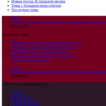
Новые посты: В прошлом месяце
Темы с большинством ответов
Последние темы
Люди
Потанин выразил уверенность в долгосрочном лидерстве
06.08.2026
Последние темы
Материалы для ремонта деревянных домов
Тормозные колодки в широком каталоге
Лучший по сути сейчас пансионат
Как найти сейчас недорогой пансионат
ТОП надежных клубов
Люди
Владимир Потанин назвал КХЛ второй по силе хоккейно
06.08.2026
© Все права защищены 2026, |
О сайте
Карта сайта
Обратная связь
Поиск по меткам