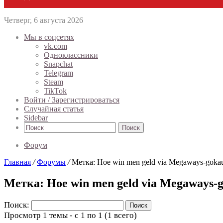
Четверг, 6 августа 2026
Мы в соцсетях
vk.com
Одноклассники
Snapchat
Telegram
Steam
TikTok
Войти / Зарегистрироваться
Случайная статья
Sidebar
Поиск
Форум
Главная
/
Форумы
/
Метка: Hoe win men geld via Megaways-gokaut
Метка: Hoe win men geld via Megaways-g
Поиск:
Просмотр 1 темы - с 1 по 1 (1 всего)