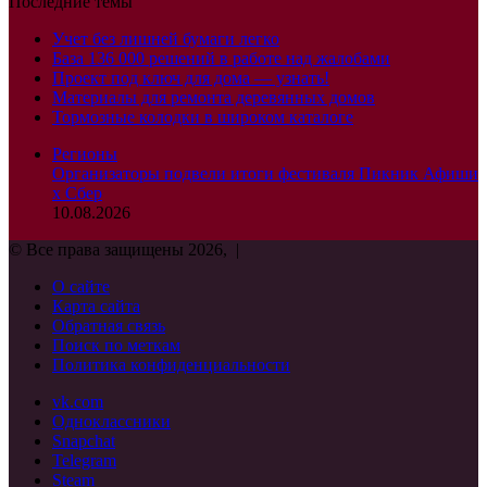
Последние темы
Учет без лишней бумаги легко
База 136 000 решений в работе над жалобами
Проект под ключ для дома — узнать!
Материалы для ремонта деревянных домов
Тормозные колодки в широком каталоге
Регионы
Организаторы подвели итоги фестиваля Пикник Афиши
х Сбер
10.08.2026
© Все права защищены 2026, |
О сайте
Карта сайта
Обратная связь
Поиск по меткам
Политика конфиденциальности
vk.com
Одноклассники
Snapchat
Telegram
Steam