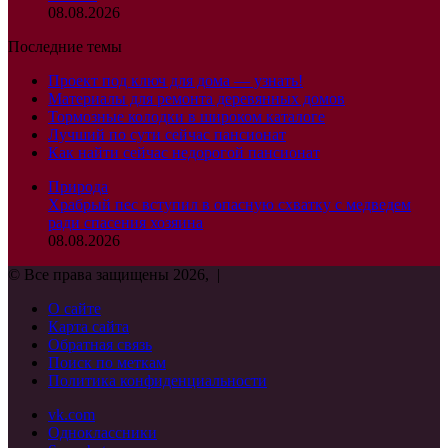
08.08.2026
Последние темы
Проект под ключ для дома — узнать!
Материалы для ремонта деревянных домов
Тормозные колодки в широком каталоге
Лучший по сути сейчас пансионат
Как найти сейчас недорогой пансионат
Природа
Храбрый пес вступил в опасную схватку с медведем
ради спасения хозяина
08.08.2026
© Все права защищены 2026, |
О сайте
Карта сайта
Обратная связь
Поиск по меткам
Политика конфиденциальности
vk.com
Одноклассники